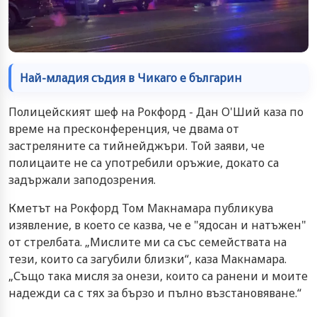
Най-младия съдия в Чикаго е българин
Полицейският шеф на Рокфорд - Дан О'Ший каза по
време на пресконференция, че двама от
застреляните са тийнейджъри. Той заяви, че
полицаите не са употребили оръжие, докато са
задържали заподозрения.
Кметът на Рокфорд Том Макнамара публикува
изявление, в което се казва, че е "ядосан и натъжен"
от стрелбата. „Мислите ми са със семействата на
тези, които са загубили близки“, каза Макнамара.
„Също така мисля за онези, които са ранени и моите
надежди са с тях за бързо и пълно възстановяване.“