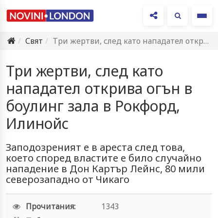
Ме
Свят
Три жертви, след като нападател открива огън в боулинг зала…
Три жертви, след като
нападател открива огън в
боулинг зала в Рокфорд,
Илинойс
Заподозреният е в ареста след това,
което според властите е било случайно
нападение в Дон Картър Лейнс, 80 мили
северозападно от Чикаго
Прочитания:
1343