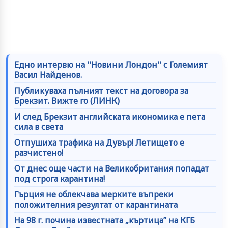
Едно интервю на ''Новини Лондон'' с Големият
Васил Найденов.
Публикуваха пълният текст на договора за
Брекзит. Вижте го (ЛИНК)
И след Брекзит английската икономика е пета
сила в света
Отпушиха трафика на Дувър! Летището е
разчистено!
От днес още части на Великобритания попадат
под строга карантина!
Гърция не облекчава мерките въпреки
положителния резултат от карантината
На 98 г. почина известната „къртица” на КГБ