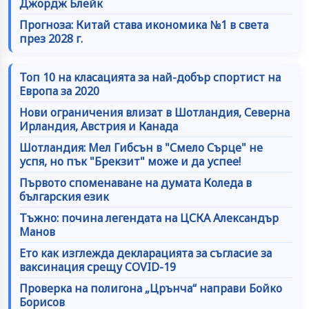
Джордж Блейк
Прогнозa: Китай става икономика №1 в света
през 2028 г.
Топ 10 на класацията за най-добър спортист на
Европа за 2020
Нови ограничения влизат в Шотландия, Северна
Ирландия, Австрия и Канада
Шотландия: Мел Гибсън в "Смело Сърце" не
успя, но пък "Брекзит" може и да успее!
Първото споменаване на думата Коледа в
българския език
Тъжно: почина легендата на ЦСКА Александър
Манов
Ето как изглежда декларацията за съгласие за
ваксинация срещу COVID-19
Проверка на полигона „Црънча“ направи Бойко
Борисов