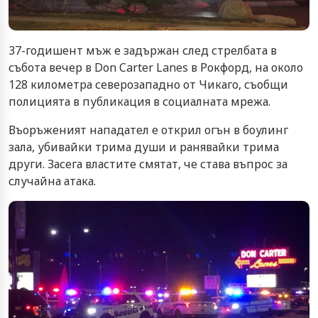
37-годишент мъж е задържан след стрелбата в
събота вечер в Don Carter Lanes в Рокфорд, на около
128 километра северозападно от Чикаго, съобщи
полицията в публикация в социалната мрежа.
Въоръженият нападател е ​​открил огън в боулинг
зала, убивайки трима души и ранявайки трима
други. Засега властите смятат, че става въпрос за
случайна атака.