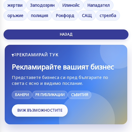
жертви
Заподозрян
Илинойс
Нападател
оръжие
полиция
Рокфорд
САЩ
стрелба
НАЗАД
РЕКЛАМИРАЙ ТУК
Рекламирайте вашият бизнес
Представете бизнеса си пред българите по
света с ясно и видимо послание.
БАНЕРИ
PR ПУБЛИКАЦИИ
СЪБИТИЯ
ВИЖ ВЪЗМОЖНОСТИТЕ