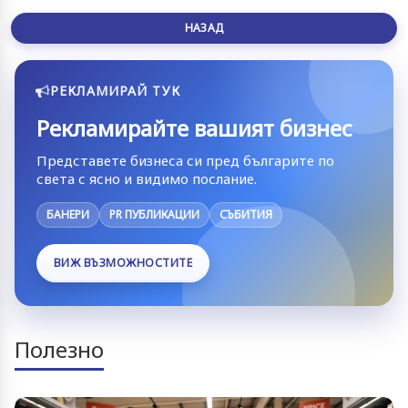
НАЗАД
РЕКЛАМИРАЙ ТУК
Рекламирайте вашият бизнес
Представете бизнеса си пред българите по
света с ясно и видимо послание.
БАНЕРИ
PR ПУБЛИКАЦИИ
СЪБИТИЯ
ВИЖ ВЪЗМОЖНОСТИТЕ
Полезно