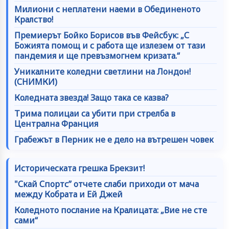
Милиони с неплатени наеми в Обединеното
Кралство!
Премиерът Бойко Борисов във Фейсбук: „С
Божията помощ и с работа ще излезем от тази
пандемия и ще превъзмогнем кризата.“
Уникалните коледни светлини на Лондон!
(СНИМКИ)
Коледната звезда! Защо така се казва?
Трима полицаи са убити при стрелба в
Централна Франция
Грабежът в Перник не е дело на вътрешен човек
Историческата грешка Брекзит!
"Скай Спортс” отчете слаби приходи от мача
между Кобрата и Ей Джей
Коледното послание на Кралицата: „Вие не сте
сами“