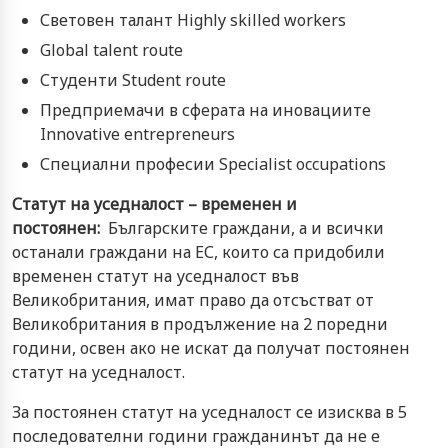
Световен талант Highly skilled workers
Global talent route
Студенти Student routе
Предприемачи в сферата на иновациите
Innovative entrepreneurs
Специални професии Specialist occupations
Статут на уседналост – временен и
постоянен:
Българските граждани, а и всички
останали граждани на ЕС, които са придобили
временен статут на уседналост във
Великобритания, имат право да отсъстват от
Великобритания в продължение на 2 поредни
години, освен ако не искат да получат постоянен
статут на уседналост.
За постоянен статут на уседналост се изисква в 5
последователни години гражданинът да не е