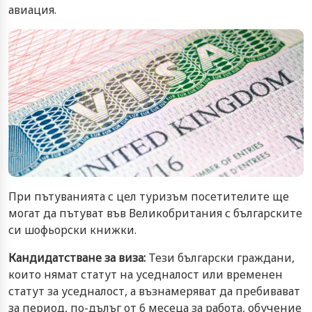
авиация.
При пътуванията с цел туризъм посетителите ще
могат да пътуват във Великобритания с българските
си шофьорски книжки.
Кандидатстване за виза:
Тези български граждани,
които нямат статут на уседналост или временен
статут за уседналост, а възнамеряват да пребивават
за период, по-дълъг от 6 месеца за работа, обучение