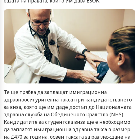
базата на правата, които им дава ЕЗОК.
Те ще трябва да заплащат имиграционна
здравноосигурителна такса при кандидатстването
за виза, която ще им даде достъп до Националната
здравна служба на Обединеното кралство (NHS).
Кандидатите за студентска виза ще е необходимо
да заплатят имиграционна здравна такса в размер
на £470 за година, освен таксата за разглеждане на