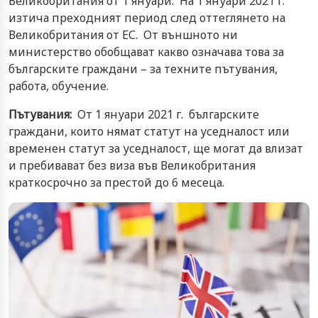
Великобритания от 1 януари. На 1 януари 2021 г.
изтича преходният период след оттеглянето на
Великобритания от ЕС. От външното ни
министерство обобщават какво означава това за
българските граждани – за техните пътувания,
работа, обучение.
Пътувания:
От 1 януари 2021 г. българските
граждани, които нямат статут на уседналост или
временен статут за уседналост, ще могат да влизат
и пребивават без виза във Великобритания
краткосрочно за престой до 6 месеца.